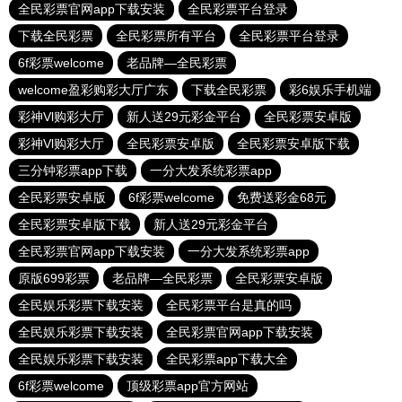
全民彩票官网app下载安装
全民彩票平台登录
下载全民彩票
全民彩票所有平台
全民彩票平台登录
6f彩票welcome
老品牌—全民彩票
welcome盈彩购彩大厅广东
下载全民彩票
彩6娱乐手机端
彩神Vl购彩大厅
新人送29元彩金平台
全民彩票安卓版
彩神Vl购彩大厅
全民彩票安卓版
全民彩票安卓版下载
三分钟彩票app下载
一分大发系统彩票app
全民彩票安卓版
6f彩票welcome
免费送彩金68元
全民彩票安卓版下载
新人送29元彩金平台
全民彩票官网app下载安装
一分大发系统彩票app
原版699彩票
老品牌—全民彩票
全民彩票安卓版
全民娱乐彩票下载安装
全民彩票平台是真的吗
全民娱乐彩票下载安装
全民彩票官网app下载安装
全民娱乐彩票下载安装
全民彩票app下载大全
6f彩票welcome
顶级彩票app官方网站