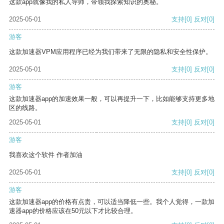
这款app就像我的私人导师，带领我探索知识的奥秘。
2025-05-01
支持
[0]
反对
[0]
游客
这款加速器VPM应用程序已经为我们带来了无限的隐私和安全性保护。
2025-05-01
支持
[0]
反对
[0]
游客
这款加速器app的加速效果一般，可以再提升一下，比如能够支持更多地
区的线路。
2025-05-01
支持
[0]
反对
[0]
游客
我喜欢这个软件 作者加油
2025-05-01
支持
[0]
反对
[0]
游客
这款加速器app的价格有点贵，可以适当降低一些。我个人觉得，一款加
速器app的价格应该在50元以下才比较合理。