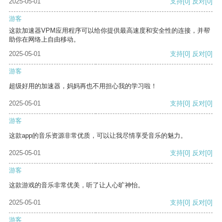
2025-05-01
支持
[0]
反对
[0]
游客
这款加速器VPM应用程序可以给你提供最高速度和安全性的连接，并帮
助你在网络上自由移动。
2025-05-01
支持
[0]
反对
[0]
游客
超级好用的加速器，妈妈再也不用担心我的学习啦！
2025-05-01
支持
[0]
反对
[0]
游客
这款app的音乐资源非常优质，可以让我尽情享受音乐的魅力。
2025-05-01
支持
[0]
反对
[0]
游客
这款游戏的音乐非常优美，听了让人心旷神怡。
2025-05-01
支持
[0]
反对
[0]
游客