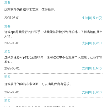
游客
这款软件的价格非常实惠，值得推荐。
2025-05-01
支持
[0]
反对
[0]
游客
这款app是我旅行的好帮手，让我能够轻松找到目的地，了解当地的风土
人情。
2025-05-01
支持
[0]
反对
[0]
游客
这款加速器app的安全性很高，使用过程中不会泄露个人信息，让我非常
放心。
2025-05-01
支持
[0]
反对
[0]
游客
这款软件的功能非常全面，可以满足我所有需求。
2025-05-01
支持
[0]
反对
[0]
游客