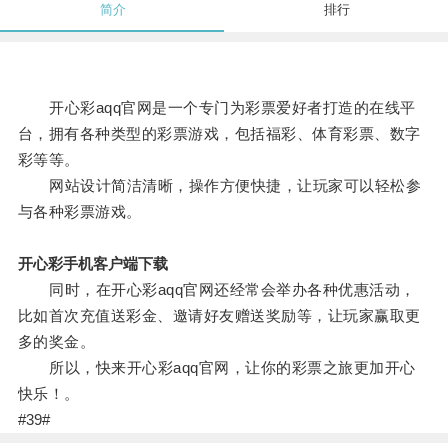
简介
排行
开心彩aqq官网是一个专门为彩票爱好者打造的在线平
台，拥有各种类型的彩票游戏，包括福彩、体育彩票、数字
彩等等。
网站设计简洁清晰，操作方便快捷，让玩家可以轻松参
与各种彩票游戏。
开心彩手机客户端下载
同时，在开心彩aqq官网还经常会举办各种优惠活动，
比如首次充值送彩金、邀请好友赠送奖励等，让玩家赢取更
多的奖金。
所以，快来开心彩aqq官网，让你的彩票之旅更加开心
快乐！。
#39#