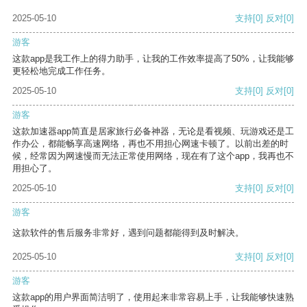
2025-05-10
支持
[0]
反对
[0]
游客
这款app是我工作上的得力助手，让我的工作效率提高了50%，让我能够
更轻松地完成工作任务。
2025-05-10
支持
[0]
反对
[0]
游客
这款加速器app简直是居家旅行必备神器，无论是看视频、玩游戏还是工
作办公，都能畅享高速网络，再也不用担心网速卡顿了。以前出差的时
候，经常因为网速慢而无法正常使用网络，现在有了这个app，我再也不
用担心了。
2025-05-10
支持
[0]
反对
[0]
游客
这款软件的售后服务非常好，遇到问题都能得到及时解决。
2025-05-10
支持
[0]
反对
[0]
游客
这款app的用户界面简洁明了，使用起来非常容易上手，让我能够快速熟