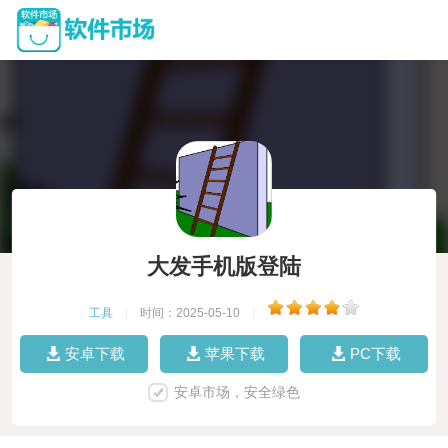
大发手机版登陆
工具
|
时间：2025-05-10
|
安卓下载
苹果下载
PC下载
安卓市场，安全绿色