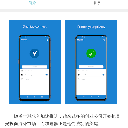
简介
排行
随着全球化的加速推进，越来越多的创业公司开始把目
光投向海外市场，而加速器正是他们成功的关键。