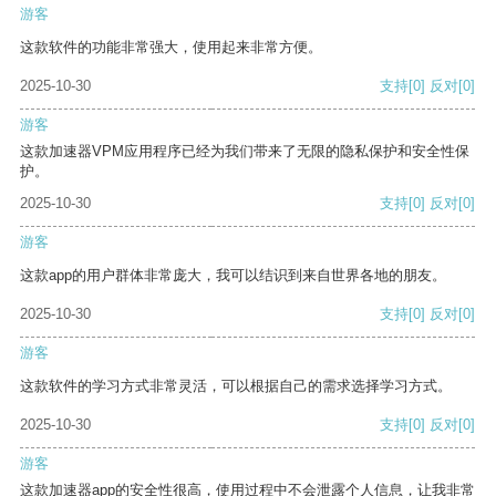
游客
这款软件的功能非常强大，使用起来非常方便。
2025-10-30
支持
[0]
反对
[0]
游客
这款加速器VPM应用程序已经为我们带来了无限的隐私保护和安全性保
护。
2025-10-30
支持
[0]
反对
[0]
游客
这款app的用户群体非常庞大，我可以结识到来自世界各地的朋友。
2025-10-30
支持
[0]
反对
[0]
游客
这款软件的学习方式非常灵活，可以根据自己的需求选择学习方式。
2025-10-30
支持
[0]
反对
[0]
游客
这款加速器app的安全性很高，使用过程中不会泄露个人信息，让我非常