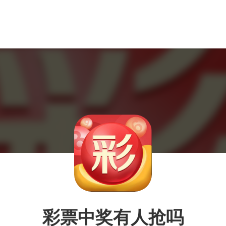
彩票中奖有人抢吗