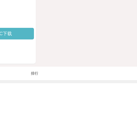
PC下载
排行