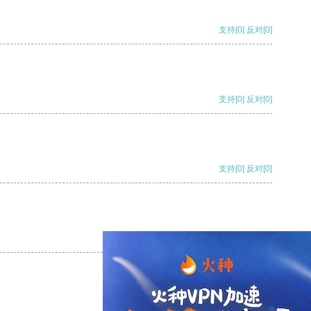
支持
[0]
反对
[0]
支持
[0]
反对
[0]
支持
[0]
反对
[0]
支持
[0]
反对
[0]
支持
[0]
反对
[0]