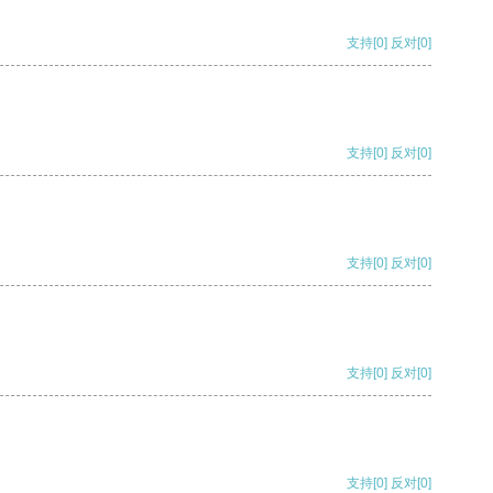
支持
[0]
反对
[0]
支持
[0]
反对
[0]
支持
[0]
反对
[0]
支持
[0]
反对
[0]
支持
[0]
反对
[0]