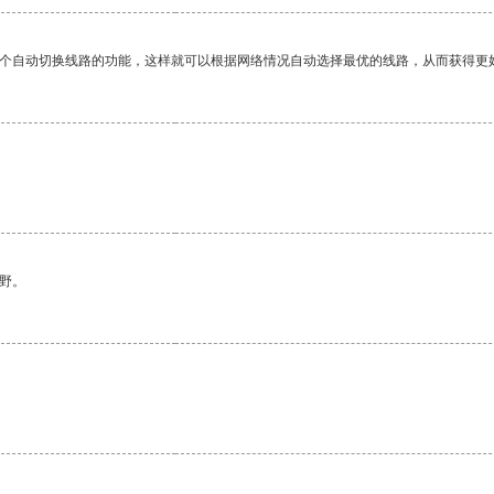
一个自动切换线路的功能，这样就可以根据网络情况自动选择最优的线路，从而获得更
野。