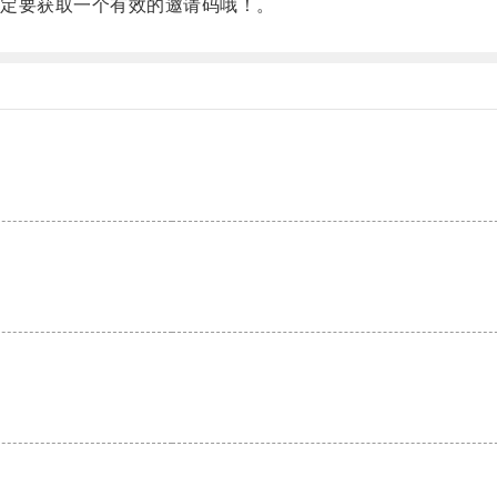
定要获取一个有效的邀请码哦！。
。