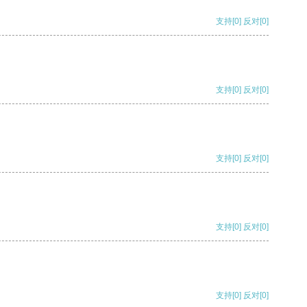
支持
[0]
反对
[0]
支持
[0]
反对
[0]
支持
[0]
反对
[0]
支持
[0]
反对
[0]
支持
[0]
反对
[0]