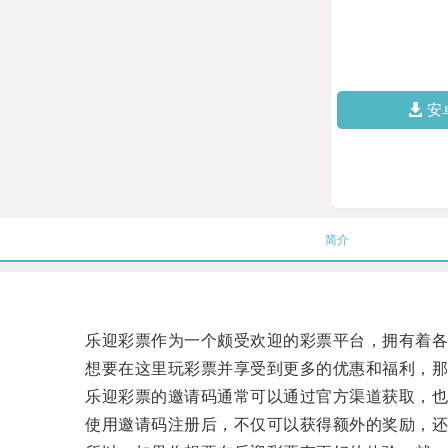
安
简介
乐迎彩票作为一个颇受欢迎的彩票平台，拥有着各
想要在这里玩彩票并享受到更多的优惠和福利，那
乐迎彩票的邀请码通常可以通过官方渠道获取，也
使用邀请码注册后，不仅可以获得额外的奖励，还