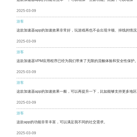
2025-03-09
游客
这款加速器app的加速效果非常好，玩游戏再也不会出现卡顿、掉线的情况
2025-03-09
游客
这款加速器VPM应用程序已经为我们带来了无限的流畅体验和安全性保护
2025-03-09
游客
这款加速器app的加速效果一般，可以再提升一下，比如能够支持更多地
2025-03-09
游客
这款app的功能非常丰富，可以满足我不同的社交需求。
2025-03-09