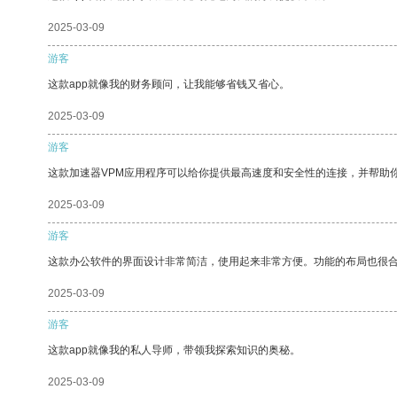
2025-03-09
游客
这款app就像我的财务顾问，让我能够省钱又省心。
2025-03-09
游客
这款加速器VPM应用程序可以给你提供最高速度和安全性的连接，并帮助
2025-03-09
游客
这款办公软件的界面设计非常简洁，使用起来非常方便。功能的布局也很
2025-03-09
游客
这款app就像我的私人导师，带领我探索知识的奥秘。
2025-03-09