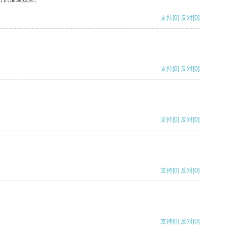
支持
[0]
反对
[0]
支持
[0]
反对
[0]
支持
[0]
反对
[0]
支持
[0]
反对
[0]
支持
[0]
反对
[0]