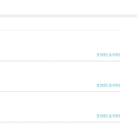
支持
[0]
反对
[0]
支持
[0]
反对
[0]
支持
[0]
反对
[0]