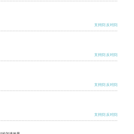
支持
[0]
反对
[0]
支持
[0]
反对
[0]
支持
[0]
反对
[0]
支持
[0]
反对
[0]
好的加速效果。