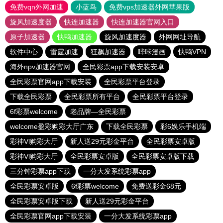
免费vqn外网加速
小蓝鸟
免费vps加速器外网苹果版
旋风加速度器
快连加速器
快连加速器官网入口
原子加速器
快鸭加速器
旋风加速度器
外网网址导航
软件中心
雷霆加速
狂飙加速器
哔咔漫画
快鸭VPN
海外npv加速器官网
全民彩票app下载安装安卓
全民彩票官网app下载安装
全民彩票平台登录
下载全民彩票
全民彩票所有平台
全民彩票平台登录
6f彩票welcome
老品牌—全民彩票
welcome盈彩购彩大厅广东
下载全民彩票
彩6娱乐手机端
彩神Vl购彩大厅
新人送29元彩金平台
全民彩票安卓版
彩神Vl购彩大厅
全民彩票安卓版
全民彩票安卓版下载
三分钟彩票app下载
一分大发系统彩票app
全民彩票安卓版
6f彩票welcome
免费送彩金68元
全民彩票安卓版下载
新人送29元彩金平台
全民彩票官网app下载安装
一分大发系统彩票app