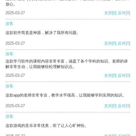
放心。
2025-03-27
支持
[0]
反对
[0]
游客
这款软件简直是神器，解决了我所有问题。
2025-03-27
支持
[0]
反对
[0]
游客
这款学习软件的课程内容非常丰富，涵盖了各个学科的知识。老师的讲
解非常生动，让我能够轻松理解知识点。
2025-03-27
支持
[0]
反对
[0]
游客
这款app的老师非常专业，教学水平很高，让我能够学到实用的知识。
2025-03-27
支持
[0]
反对
[0]
游客
这款游戏的音乐非常优美，听了让人心旷神怡。