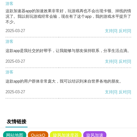
游客
这款加速器app的加速效果非常好，玩游戏再也不会出现卡顿、掉线的情
况了。我以前玩游戏经常会输，现在有了这个app，我的游戏水平提升了
不少。
2025-03-27
支持
[0]
反对
[0]
游客
这款app是我社交的好帮手，让我能够与朋友保持联系，分享生活点滴。
2025-03-27
支持
[0]
反对
[0]
游客
这款app的用户群体非常庞大，我可以结识到来自世界各地的朋友。
2025-03-27
支持
[0]
反对
[0]
友情链接
网站地图
QuickQ
旋风加速度器
旋风加速