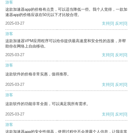
游客
这款加速器app的价格有点贵，可以适当降低一些。我个人觉得，一款加
速器app的价格应该在50元以下才比较合理。
2025-03-27
支持
[0]
反对
[0]
游客
这款加速器VPM应用程序可以给你提供最高速度和安全性的连接，并帮
助你在网络上自由移动。
2025-03-27
支持
[0]
反对
[0]
游客
这款软件的价格非常实惠，值得推荐。
2025-03-27
支持
[0]
反对
[0]
游客
这款软件的功能非常全面，可以满足我所有需求。
2025-03-27
支持
[0]
反对
[0]
游客
这款加速器app的安全性很高，使用过程中不会泄露个人信息，让我非常