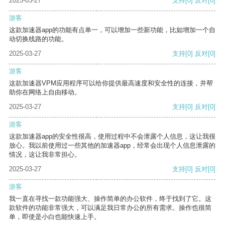
2025-03-27
支持
[0]
反对
[0]
游客
这款加速器app的功能有点单一，可以增加一些新功能，比如增加一个自
动切换线路的功能。
2025-03-27
支持
[0]
反对
[0]
游客
这款加速器VPM应用程序可以给你提供最高速度和安全性的连接，并帮
助你在网络上自由移动。
2025-03-27
支持
[0]
反对
[0]
游客
这款加速器app的安全性很高，使用过程中不会泄露个人信息，这让我很
放心。我以前使用过一些其他的加速器app，经常会出现个人信息泄露的
情况，这让我非常担心。
2025-03-27
支持
[0]
反对
[0]
游客
我一直在寻找一款功能强大、操作简单的办公软件，终于找到了它。这
款软件的功能非常强大，可以满足我日常办公的所有需求。操作也很简
单，即使是小白也能快速上手。