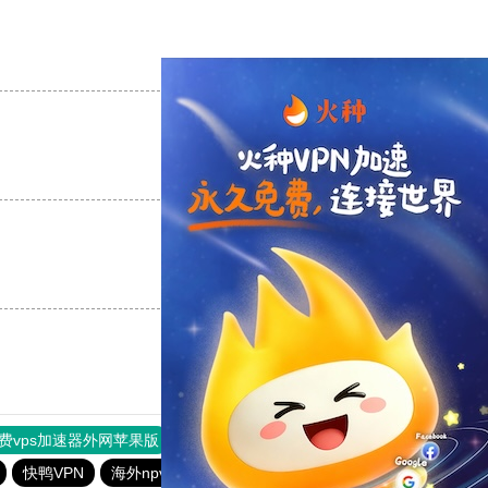
支持
[0]
反对
[0]
支持
[0]
反对
[0]
支持
[0]
反对
[0]
费vps加速器外网苹果版
旋风加速度器
快连加速器
快鸭VPN
海外npv加速器官网
全民彩票app下载安装安卓