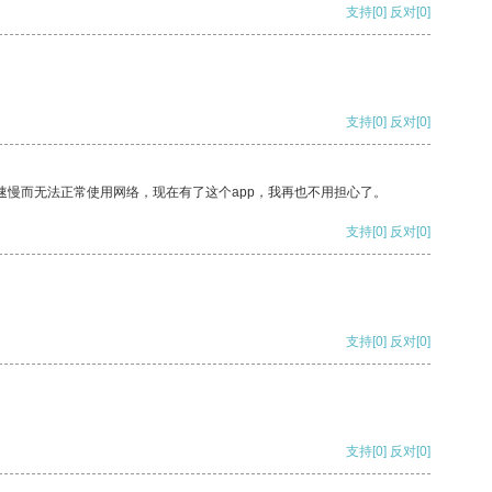
支持
[0]
反对
[0]
支持
[0]
反对
[0]
速慢而无法正常使用网络，现在有了这个app，我再也不用担心了。
支持
[0]
反对
[0]
支持
[0]
反对
[0]
支持
[0]
反对
[0]