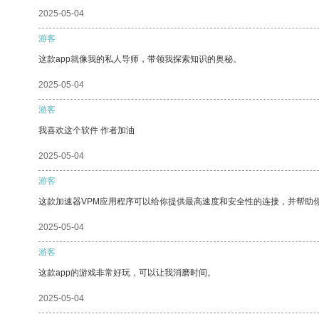
2025-05-04
游客
这款app就像我的私人导师，带领我探索知识的奥秘。
2025-05-04
游客
我喜欢这个软件 作者加油
2025-05-04
游客
这款加速器VPM应用程序可以给你提供最高速度和安全性的连接，并帮助
2025-05-04
游客
这款app的游戏非常好玩，可以让我消磨时间。
2025-05-04