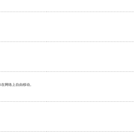
你在网络上自由移动。