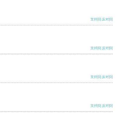
支持
[0]
反对
[0]
支持
[0]
反对
[0]
支持
[0]
反对
[0]
支持
[0]
反对
[0]