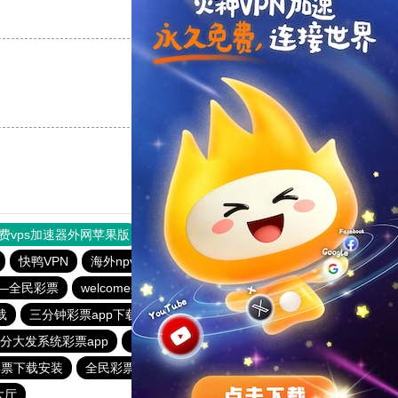
支持
[0]
反对
[0]
支持
[0]
反对
[0]
费vps加速器外网苹果版
旋风加速度器
快连加速器
快鸭VPN
海外npv加速器官网
全民彩票app下载安装安卓
—全民彩票
welcome盈彩购彩大厅广东
下载全民彩票
载
三分钟彩票app下载
一分大发系统彩票app
分大发系统彩票app
原版699彩票
老品牌—全民彩票
彩票下载安装
全民彩票app下载大全
6f彩票welcome
大厅