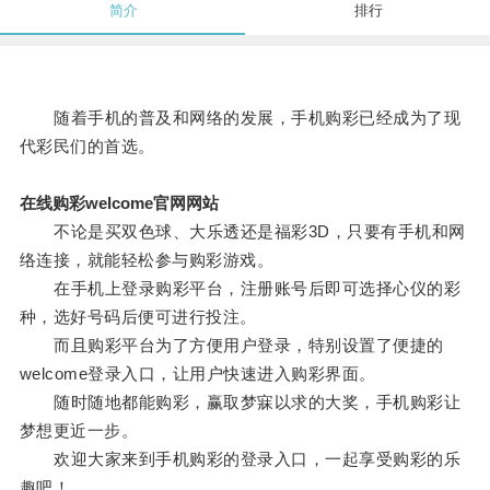
简介
排行
随着手机的普及和网络的发展，手机购彩已经成为了现
代彩民们的首选。
在线购彩welcome官网网站
不论是买双色球、大乐透还是福彩3D，只要有手机和网
络连接，就能轻松参与购彩游戏。
在手机上登录购彩平台，注册账号后即可选择心仪的彩
种，选好号码后便可进行投注。
而且购彩平台为了方便用户登录，特别设置了便捷的
welcome登录入口，让用户快速进入购彩界面。
随时随地都能购彩，赢取梦寐以求的大奖，手机购彩让
梦想更近一步。
欢迎大家来到手机购彩的登录入口，一起享受购彩的乐
趣吧！。