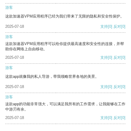
游客
这款加速器VPM应用程序已经为我们带来了无限的隐私和安全性保护。
2025-07-18
支持
[0]
反对
[0]
游客
这款加速器VPM应用程序可以给你提供最高速度和安全性的连接，并帮
助你在网络上自由移动。
2025-07-18
支持
[0]
反对
[0]
游客
这款app就像我的私人导游，带我领略世界各地的美景。
2025-07-18
支持
[0]
反对
[0]
游客
这款app的功能非常强大，可以满足我所有的工作需求，让我能够在工作
中游刃有余。
2025-07-18
支持
[0]
反对
[0]