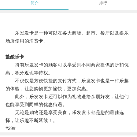
简介
排行
乐发发卡是一种可以在各大商场、超市、餐厅以及娱乐
场所使用的消费卡。
盐酸乐卡
持有乐发发卡的顾客可以享受到不同商家提供的折扣优
惠，积分返现等特权。
不仅仅是方便快捷的支付方式，乐发发卡也是一种乐趣
的体验，让您购物更加愉快，更加实惠。
此外，乐发发卡还可以作为礼物送给亲朋好友，让他们
也能享受到同样的优惠待遇。
无论是购物还是享受美食，乐发发卡都是您的最佳选
择，让乐趣不断延续！。
#39#