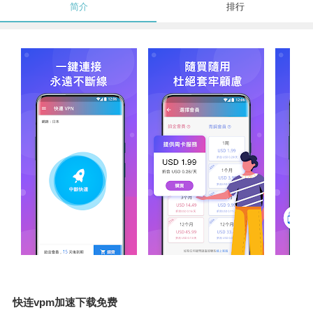
简介
排行
快连vpm加速下载免费