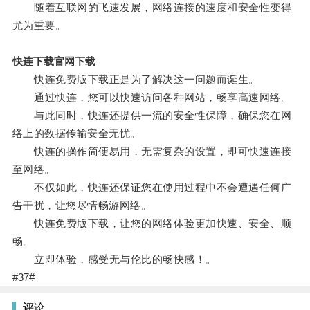
随着互联网的飞速发展，网络连接的速度和安全性变得
尤为重要。
快连下载官网下载
快连免费版下载正是为了解决这一问题而诞生。
通过快连，您可以快速访问各种网站，畅享高速网络。
与此同时，快连还提供一流的安全性保障，确保您在网
络上的数据传输安全无忧。
快连的操作简便易用，无需复杂的设置，即可快速连接
至网络。
不仅如此，快连还保证您在使用过程中不会遭遇任何广
告干扰，让您尽情畅游网络。
快连免费版下载，让您的网络体验更加快速、安全、顺
畅。
立即体验，感受无与伦比的畅快感！。
#37#
评论