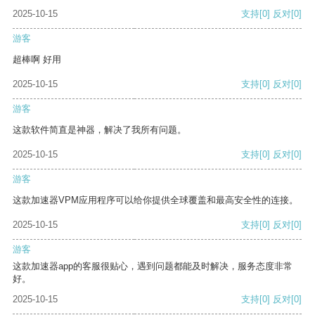
2025-10-15
支持
[0]
反对
[0]
游客
超棒啊 好用
2025-10-15
支持
[0]
反对
[0]
游客
这款软件简直是神器，解决了我所有问题。
2025-10-15
支持
[0]
反对
[0]
游客
这款加速器VPM应用程序可以给你提供全球覆盖和最高安全性的连接。
2025-10-15
支持
[0]
反对
[0]
游客
这款加速器app的客服很贴心，遇到问题都能及时解决，服务态度非常
好。
2025-10-15
支持
[0]
反对
[0]