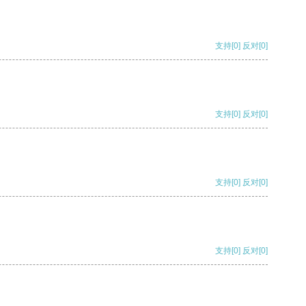
支持
[0]
反对
[0]
支持
[0]
反对
[0]
支持
[0]
反对
[0]
支持
[0]
反对
[0]