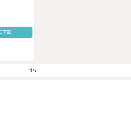
PC下载
排行