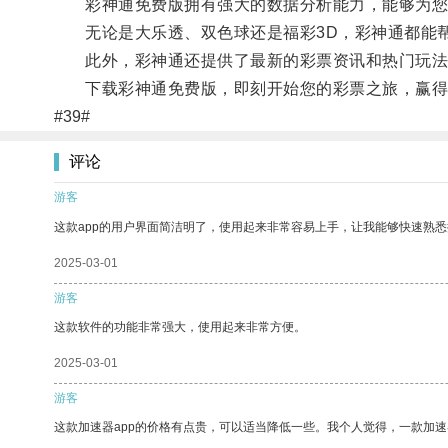
彩神通免费版拥有强大的数据分析能力，能够为您
无论是大乐透、双色球还是福彩3D，彩神通都能帮
此外，彩神通还提供了最新的彩票资讯和热门玩法
下载彩神通免费版，即刻开始您的彩票之旅，赢得
#39#
评论
游客
这款app的用户界面简洁明了，使用起来非常容易上手，让我能够快速熟
2025-03-01
游客
这款软件的功能非常强大，使用起来非常方便。
2025-03-01
游客
这款加速器app的价格有点贵，可以适当降低一些。我个人觉得，一款加速