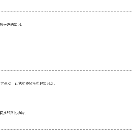
己感兴趣的知识。
非常生动，让我能够轻松理解知识点。
动切换线路的功能。