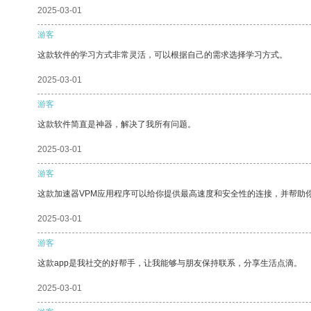
2025-03-01
游客
这款软件的学习方式非常灵活，可以根据自己的需求选择学习方式。
2025-03-01
游客
这款软件简直是神器，解决了我所有问题。
2025-03-01
游客
这款加速器VPM应用程序可以给你提供最高速度和安全性的连接，并帮助
2025-03-01
游客
这款app是我社交的好帮手，让我能够与朋友保持联系，分享生活点滴。
2025-03-01