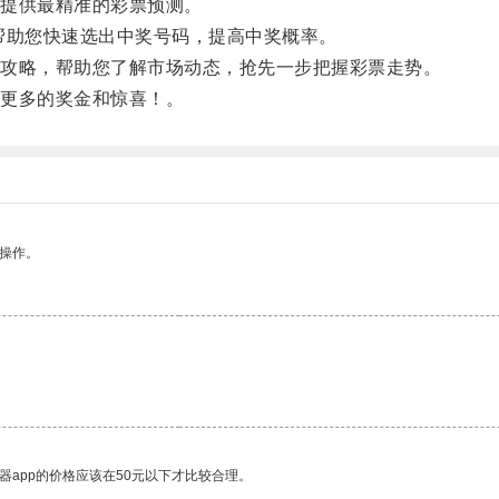
提供最精准的彩票预测。
助您快速选出中奖号码，提高中奖概率。
攻略，帮助您了解市场动态，抢先一步把握彩票走势。
更多的奖金和惊喜！。
悉操作。
器app的价格应该在50元以下才比较合理。