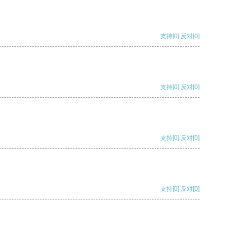
支持
[0]
反对
[0]
支持
[0]
反对
[0]
支持
[0]
反对
[0]
支持
[0]
反对
[0]