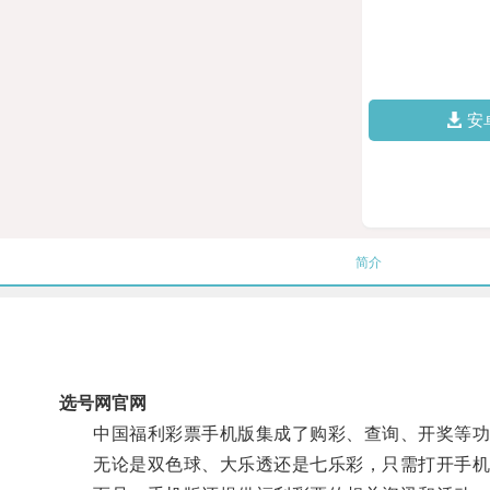
安
简介
选号网官网
中国福利彩票手机版集成了购彩、查询、开奖等功
无论是双色球、大乐透还是七乐彩，只需打开手机