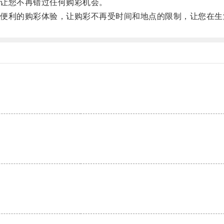
让您不再错过任何购彩机会。
利的购彩体验，让购彩不再受时间和地点的限制，让您在生