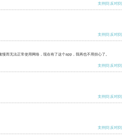
支持
[0]
反对
[0]
支持
[0]
反对
[0]
速慢而无法正常使用网络，现在有了这个app，我再也不用担心了。
支持
[0]
反对
[0]
支持
[0]
反对
[0]
支持
[0]
反对
[0]