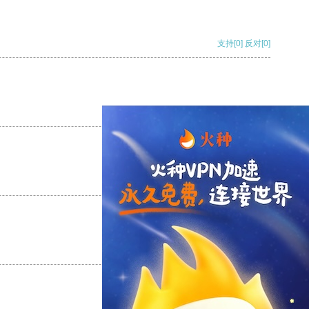
支持
[0]
反对
[0]
支持
[0]
反对
[0]
支持
[0]
反对
[0]
支持
[0]
反对
[0]