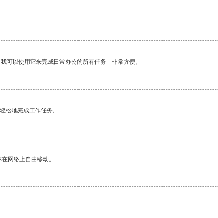
。我可以使用它来完成日常办公的所有任务，非常方便。
更轻松地完成工作任务。
你在网络上自由移动。