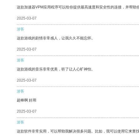
这款加速器VPM应用程序可以给你提供最高速度和安全性的连接，并帮助
2025-03-07
游客
这款游戏的剧情非常感人，让我久久不能忘怀。
2025-03-07
游客
这款游戏的音乐非常优美，听了让人心旷神怡。
2025-03-07
游客
超棒啊 好用
2025-03-07
游客
这款软件非常实用，可以帮助我解决很多问题。比如，我可以使用它来查