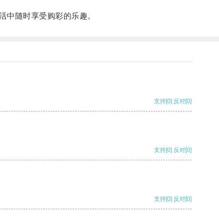
活中随时享受购彩的乐趣。
支持
[0]
反对
[0]
支持
[0]
反对
[0]
支持
[0]
反对
[0]