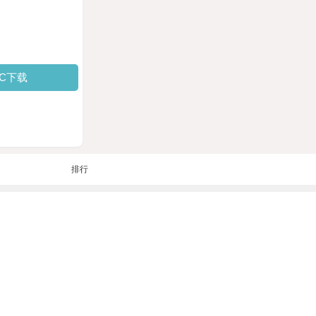
PC下载
排行