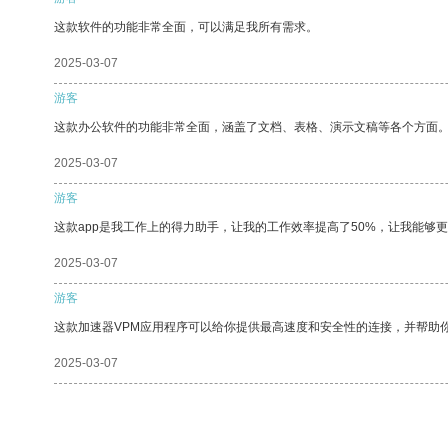
这款软件的功能非常全面，可以满足我所有需求。
2025-03-07
游客
这款办公软件的功能非常全面，涵盖了文档、表格、演示文稿等各个方面
2025-03-07
游客
这款app是我工作上的得力助手，让我的工作效率提高了50%，让我能够
2025-03-07
游客
这款加速器VPM应用程序可以给你提供最高速度和安全性的连接，并帮助
2025-03-07