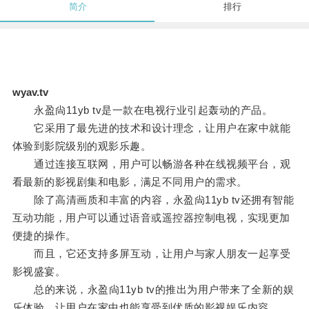
简介
排行
wyav.tv
永盈尙11yb tv是一款在电视行业引起轰动的产品。
它采用了最先进的技术和设计理念，让用户在家中就能
体验到影院级别的观影乐趣。
通过连接互联网，用户可以畅游各种在线视频平台，观
看最新的影视剧集和电影，满足不同用户的需求。
除了高清画质和丰富的内容，永盈尙11yb tv还拥有智能
互动功能，用户可以通过语音或遥控器控制电视，实现更加
便捷的操作。
而且，它还支持多屏互动，让用户与家人朋友一起享受
影视盛宴。
总的来说，永盈尙11yb tv的推出为用户带来了全新的娱
乐体验，让用户在家中也能享受到优质的影视娱乐内容。