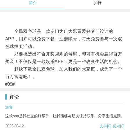
简介
排行
全民双色球是一款专门为广大彩票爱好者们设计的
APP，用户可以免费下载，注册账号，每天免费参与一次双
色球抽奖活动。
只要挑选出符合开奖规则的号码，即可有机会赢得百万
奖金！不仅仅是一款娱乐APP，更是一种改变生活的机会。
赶快下载全民双色球，加入我们的大家庭，成为下一个
百万富翁吧！。
#39#
评论
游客
这款app是我社交的好帮手，让我能够与朋友保持联系，分享生活点滴。
2025-03-12
支持
[0]
反对
[0]