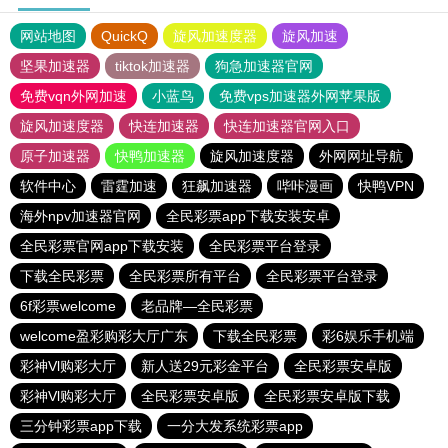
网站地图
QuickQ
旋风加速度器
旋风加速
坚果加速器
tiktok加速器
狗急加速器官网
免费vqn外网加速
小蓝鸟
免费vps加速器外网苹果版
旋风加速度器
快连加速器
快连加速器官网入口
原子加速器
快鸭加速器
旋风加速度器
外网网址导航
软件中心
雷霆加速
狂飙加速器
哔咔漫画
快鸭VPN
海外npv加速器官网
全民彩票app下载安装安卓
全民彩票官网app下载安装
全民彩票平台登录
下载全民彩票
全民彩票所有平台
全民彩票平台登录
6f彩票welcome
老品牌—全民彩票
welcome盈彩购彩大厅广东
下载全民彩票
彩6娱乐手机端
彩神Vl购彩大厅
新人送29元彩金平台
全民彩票安卓版
彩神Vl购彩大厅
全民彩票安卓版
全民彩票安卓版下载
三分钟彩票app下载
一分大发系统彩票app