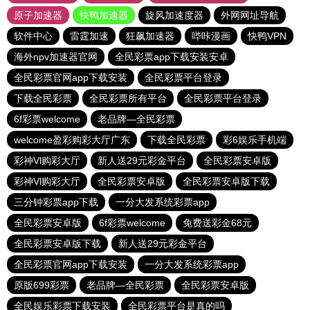
原子加速器
快鸭加速器
旋风加速度器
外网网址导航
软件中心
雷霆加速
狂飙加速器
哔咔漫画
快鸭VPN
海外npv加速器官网
全民彩票app下载安装安卓
全民彩票官网app下载安装
全民彩票平台登录
下载全民彩票
全民彩票所有平台
全民彩票平台登录
6f彩票welcome
老品牌—全民彩票
welcome盈彩购彩大厅广东
下载全民彩票
彩6娱乐手机端
彩神Vl购彩大厅
新人送29元彩金平台
全民彩票安卓版
彩神Vl购彩大厅
全民彩票安卓版
全民彩票安卓版下载
三分钟彩票app下载
一分大发系统彩票app
全民彩票安卓版
6f彩票welcome
免费送彩金68元
全民彩票安卓版下载
新人送29元彩金平台
全民彩票官网app下载安装
一分大发系统彩票app
原版699彩票
老品牌—全民彩票
全民彩票安卓版
全民娱乐彩票下载安装
全民彩票平台是真的吗