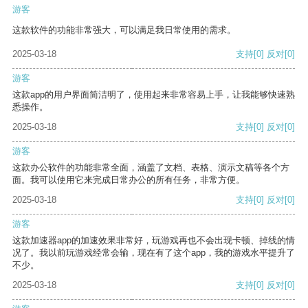
游客
这款软件的功能非常强大，可以满足我日常使用的需求。
2025-03-18
支持
[0]
反对
[0]
游客
这款app的用户界面简洁明了，使用起来非常容易上手，让我能够快速熟
悉操作。
2025-03-18
支持
[0]
反对
[0]
游客
这款办公软件的功能非常全面，涵盖了文档、表格、演示文稿等各个方
面。我可以使用它来完成日常办公的所有任务，非常方便。
2025-03-18
支持
[0]
反对
[0]
游客
这款加速器app的加速效果非常好，玩游戏再也不会出现卡顿、掉线的情
况了。我以前玩游戏经常会输，现在有了这个app，我的游戏水平提升了
不少。
2025-03-18
支持
[0]
反对
[0]