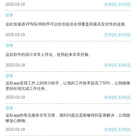
2025-03-18
支持
[0]
反对
[0]
游客
这款加速器VPM应用程序可以给你提供全球覆盖和最高安全性的连接。
2025-03-18
支持
[0]
反对
[0]
游客
这款软件的设计非常人性化，使用起来非常舒服。
2025-03-18
支持
[0]
反对
[0]
游客
这款app是我工作上的得力助手，让我的工作效率提高了50%，让我能够
更轻松地完成工作任务。
2025-03-18
支持
[0]
反对
[0]
游客
这款app的售后服务非常完善，遇到问题总是能够得到妥善解决，让我能
够放心购物。
2025-03-18
支持
[0]
反对
[0]