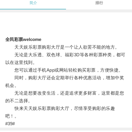
简介
排行
全民彩票welcome
天天娱乐彩票购彩大厅是一个让人欲罢不能的地方。
无论是大乐透、双色球、福彩3D等各种彩票种类，都可
以在这里找到。
您可以通过手机App或网站轻松购买彩票，方便快捷。
同时，购彩大厅还会定期举行各种优惠活动，增加中奖
机会。
无论是想要改变生活，还是追求更多财富，这里都是您
的不二选择。
快来天天娱乐彩票购彩大厅，尽情享受购彩的乐趣
吧！。
#39#