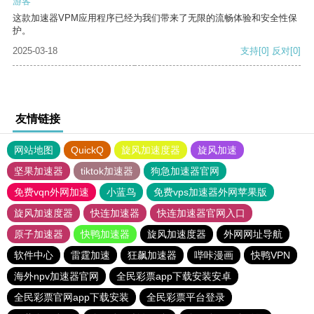
游客
这款加速器VPM应用程序已经为我们带来了无限的流畅体验和安全性保
护。
2025-03-18
支持
[0]
反对
[0]
友情链接
网站地图
QuickQ
旋风加速度器
旋风加速
坚果加速器
tiktok加速器
狗急加速器官网
免费vqn外网加速
小蓝鸟
免费vps加速器外网苹果版
旋风加速度器
快连加速器
快连加速器官网入口
原子加速器
快鸭加速器
旋风加速度器
外网网址导航
软件中心
雷霆加速
狂飙加速器
哔咔漫画
快鸭VPN
海外npv加速器官网
全民彩票app下载安装安卓
全民彩票官网app下载安装
全民彩票平台登录