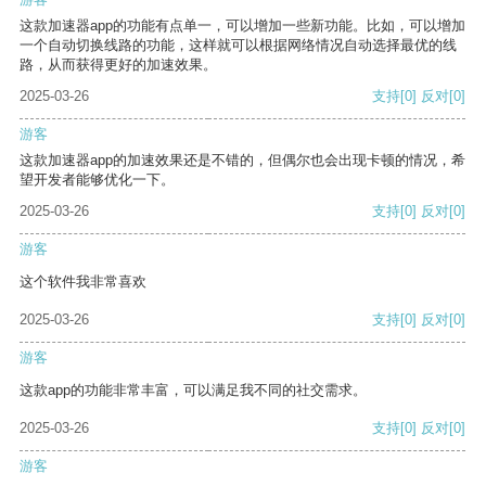
这款加速器app的功能有点单一，可以增加一些新功能。比如，可以增加
一个自动切换线路的功能，这样就可以根据网络情况自动选择最优的线
路，从而获得更好的加速效果。
2025-03-26
支持
[0]
反对
[0]
游客
这款加速器app的加速效果还是不错的，但偶尔也会出现卡顿的情况，希
望开发者能够优化一下。
2025-03-26
支持
[0]
反对
[0]
游客
这个软件我非常喜欢
2025-03-26
支持
[0]
反对
[0]
游客
这款app的功能非常丰富，可以满足我不同的社交需求。
2025-03-26
支持
[0]
反对
[0]
游客