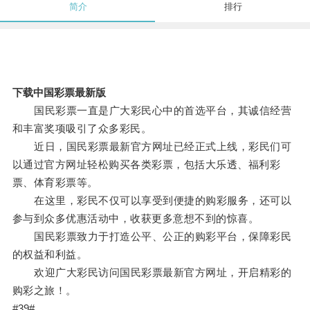
简介
排行
下载中国彩票最新版
国民彩票一直是广大彩民心中的首选平台，其诚信经营
和丰富奖项吸引了众多彩民。
近日，国民彩票最新官方网址已经正式上线，彩民们可
以通过官方网址轻松购买各类彩票，包括大乐透、福利彩
票、体育彩票等。
在这里，彩民不仅可以享受到便捷的购彩服务，还可以
参与到众多优惠活动中，收获更多意想不到的惊喜。
国民彩票致力于打造公平、公正的购彩平台，保障彩民
的权益和利益。
欢迎广大彩民访问国民彩票最新官方网址，开启精彩的
购彩之旅！。
#39#