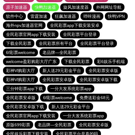
原子加速器
快鸭加速器
旋风加速度器
外网网址导航
软件中心
雷霆加速
狂飙加速器
哔咔漫画
快鸭VPN
海外npv加速器官网
全民彩票app下载安装安卓
全民彩票官网app下载安装
全民彩票平台登录
下载全民彩票
全民彩票所有平台
全民彩票平台登录
6f彩票welcome
老品牌—全民彩票
welcome盈彩购彩大厅广东
下载全民彩票
彩6娱乐手机端
彩神Vl购彩大厅
新人送29元彩金平台
全民彩票安卓版
彩神Vl购彩大厅
全民彩票安卓版
全民彩票安卓版下载
三分钟彩票app下载
一分大发系统彩票app
全民彩票安卓版
6f彩票welcome
免费送彩金68元
全民彩票安卓版下载
新人送29元彩金平台
全民彩票官网app下载安装
一分大发系统彩票app
原版699彩票
老品牌—全民彩票
全民彩票安卓版
全民娱乐彩票下载安装
全民彩票平台是真的吗