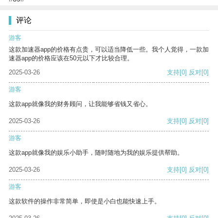
评论
游客
这款加速器app的价格有点贵，可以适当降低一些。我个人觉得，一款加
速器app的价格应该在50元以下才比较合理。
2025-03-26
支持
[0]
反对
[0]
游客
这款app就像我的财务顾问，让我能够省钱又省心。
2025-03-26
支持
[0]
反对
[0]
游客
这款app就像我的娱乐小助手，随时随地为我的娱乐提供帮助。
2025-03-26
支持
[0]
反对
[0]
游客
这款软件的操作非常简单，即使是小白也能快速上手。