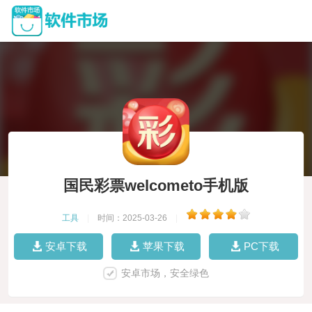
国民彩票welcometo手机版
工具
|
时间：2025-03-26
|
安卓下载
苹果下载
PC下载
安卓市场，安全绿色