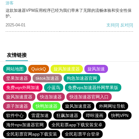
游客
这款加速器VPM应用程序已经为我们带来了无限的流畅体验和安全性保
护。
2025-04-01
支持
[0]
反对
[0]
友情链接
网站地图
QuickQ
旋风加速度器
旋风加速
坚果加速器
tiktok加速器
狗急加速器官网
免费vqn外网加速
小蓝鸟
免费vps加速器外网苹果版
旋风加速度器
快连加速器
快连加速器官网入口
原子加速器
快鸭加速器
旋风加速度器
外网网址导航
软件中心
雷霆加速
狂飙加速器
哔咔漫画
快鸭VPN
海外npv加速器官网
全民彩票app下载安装安卓
全民彩票官网app下载安装
全民彩票平台登录