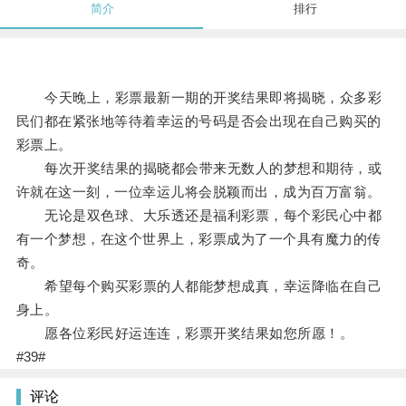
简介
排行
今天晚上，彩票最新一期的开奖结果即将揭晓，众多彩
民们都在紧张地等待着幸运的号码是否会出现在自己购买的
彩票上。
每次开奖结果的揭晓都会带来无数人的梦想和期待，或
许就在这一刻，一位幸运儿将会脱颖而出，成为百万富翁。
无论是双色球、大乐透还是福利彩票，每个彩民心中都
有一个梦想，在这个世界上，彩票成为了一个具有魔力的传
奇。
希望每个购买彩票的人都能梦想成真，幸运降临在自己
身上。
愿各位彩民好运连连，彩票开奖结果如您所愿！。
#39#
评论