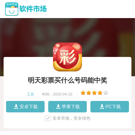
明天彩票买什么号码能中奖
工具
|
时间：2025-04-10
|
安卓下载
苹果下载
PC下载
安卓市场，安全绿色