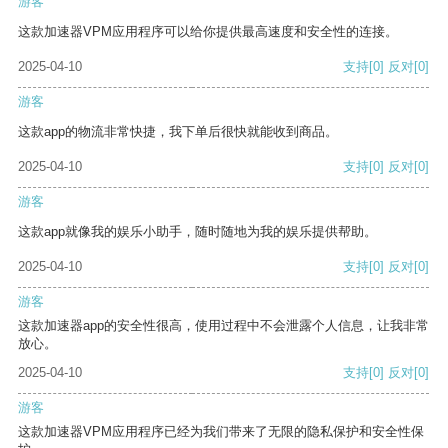
游客
这款加速器VPM应用程序可以给你提供最高速度和安全性的连接。
2025-04-10
支持
[0]
反对
[0]
游客
这款app的物流非常快捷，我下单后很快就能收到商品。
2025-04-10
支持
[0]
反对
[0]
游客
这款app就像我的娱乐小助手，随时随地为我的娱乐提供帮助。
2025-04-10
支持
[0]
反对
[0]
游客
这款加速器app的安全性很高，使用过程中不会泄露个人信息，让我非常
放心。
2025-04-10
支持
[0]
反对
[0]
游客
这款加速器VPM应用程序已经为我们带来了无限的隐私保护和安全性保