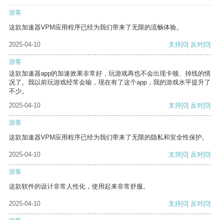
游客
这款加速器VPM应用程序已经为我们带来了无限的流畅体验。
2025-04-10
支持
[0]
反对
[0]
游客
这款加速器app的加速效果非常好，玩游戏再也不会出现卡顿、掉线的情
况了。我以前玩游戏经常会输，现在有了这个app，我的游戏水平提升了
不少。
2025-04-10
支持
[0]
反对
[0]
游客
这款加速器VPM应用程序已经为我们带来了无限的隐私和安全性保护。
2025-04-10
支持
[0]
反对
[0]
游客
这款软件的设计非常人性化，使用起来非常舒服。
2025-04-10
支持
[0]
反对
[0]