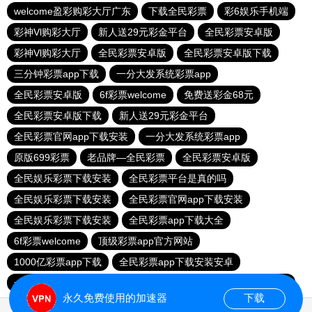
welcome盈彩购彩大厅广东
下载全民彩票
彩6娱乐手机端
彩神Vl购彩大厅
新人送29元彩金平台
全民彩票安卓版
彩神Vl购彩大厅
全民彩票安卓版
全民彩票安卓版下载
三分钟彩票app下载
一分大发系统彩票app
全民彩票安卓版
6f彩票welcome
免费送彩金68元
全民彩票安卓版下载
新人送29元彩金平台
全民彩票官网app下载安装
一分大发系统彩票app
原版699彩票
老品牌—全民彩票
全民彩票安卓版
全民娱乐彩票下载安装
全民彩票平台是真的吗
全民娱乐彩票下载安装
全民彩票官网app下载安装
全民娱乐彩票下载安装
全民彩票app下载大全
6f彩票welcome
顶级彩票app官方网站
1000亿彩票app下载
全民彩票app下载安装安卓
一分大发系统彩票app
老品牌—全民彩票
彩神Vl购彩大厅
永久免费使用的加速器
下载