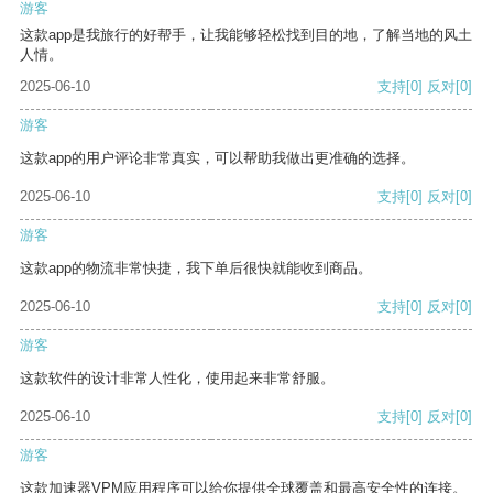
游客
这款app是我旅行的好帮手，让我能够轻松找到目的地，了解当地的风土
人情。
2025-06-10
支持
[0]
反对
[0]
游客
这款app的用户评论非常真实，可以帮助我做出更准确的选择。
2025-06-10
支持
[0]
反对
[0]
游客
这款app的物流非常快捷，我下单后很快就能收到商品。
2025-06-10
支持
[0]
反对
[0]
游客
这款软件的设计非常人性化，使用起来非常舒服。
2025-06-10
支持
[0]
反对
[0]
游客
这款加速器VPM应用程序可以给你提供全球覆盖和最高安全性的连接。