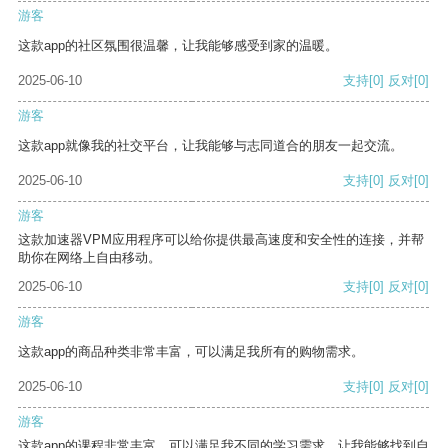
游客
这款app的社区氛围很温馨，让我能够感受到家的温暖。
2025-06-10
支持
[0]
反对
[0]
游客
这款app就像我的社交平台，让我能够与志同道合的朋友一起交流。
2025-06-10
支持
[0]
反对
[0]
游客
这款加速器VPM应用程序可以给你提供最高速度和安全性的连接，并帮
助你在网络上自由移动。
2025-06-10
支持
[0]
反对
[0]
游客
这款app的商品种类非常丰富，可以满足我所有的购物需求。
2025-06-10
支持
[0]
反对
[0]
游客
这款app的课程非常丰富，可以满足我不同的学习需求，让我能够找到自