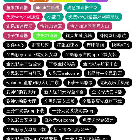
坚果加速器
tiktok加速器
狗急加速器官网
免费vqn外网加速
小蓝鸟
免费vps加速器外网苹果版
旋风加速度器
快连加速器
快连加速器官网入口
原子加速器
快鸭加速器
旋风加速度器
外网网址导航
软件中心
雷霆加速
狂飙加速器
哔咔漫画
快鸭VPN
全民彩票app下载安装安卓
全民彩票官网app下载安装
全民彩票平台登录
下载全民彩票
全民彩票所有平台
全民彩票平台登录
6f彩票welcome
老品牌—全民彩票
welcome盈彩购彩大厅广东
下载全民彩票
彩6娱乐手机端
彩神Vl购彩大厅
新人送29元彩金平台
全民彩票安卓版
彩神Vl购彩大厅
全民彩票安卓版
全民彩票安卓版下载
三分钟彩票app下载
一分大发系统彩票app
全民彩票安卓版
6f彩票welcome
免费送彩金68元
全民彩票安卓版下载
新人送29元彩金平台
全民彩票官网app下载安装
一分大发系统彩票app