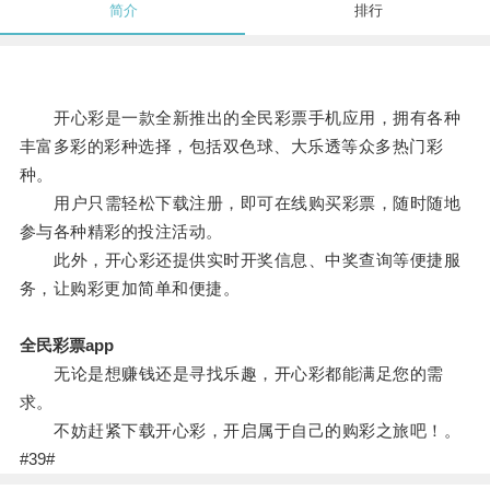
简介
排行
开心彩是一款全新推出的全民彩票手机应用，拥有各种
丰富多彩的彩种选择，包括双色球、大乐透等众多热门彩
种。
用户只需轻松下载注册，即可在线购买彩票，随时随地
参与各种精彩的投注活动。
此外，开心彩还提供实时开奖信息、中奖查询等便捷服
务，让购彩更加简单和便捷。
全民彩票app
无论是想赚钱还是寻找乐趣，开心彩都能满足您的需
求。
不妨赶紧下载开心彩，开启属于自己的购彩之旅吧！。
#39#