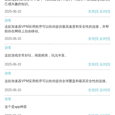
己感兴趣的知识。
2025-06-10
支持
[0]
反对
[0]
游客
这款加速器VPM应用程序可以给你提供最高速度和安全性的连接，并帮
助你在网络上自由移动。
2025-06-10
支持
[0]
反对
[0]
游客
这款游戏非常好玩，画面精美，玩法丰富。
2025-06-10
支持
[0]
反对
[0]
游客
这款加速器VPM应用程序可以给你提供全球覆盖和最高安全性的连接。
2025-06-10
支持
[0]
反对
[0]
游客
这个是app神器