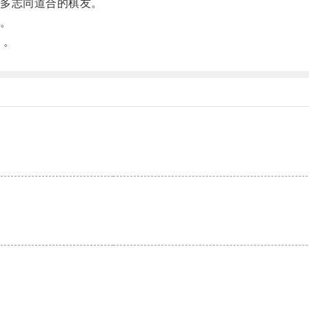
多志同道合的棋友。
。
！。
。