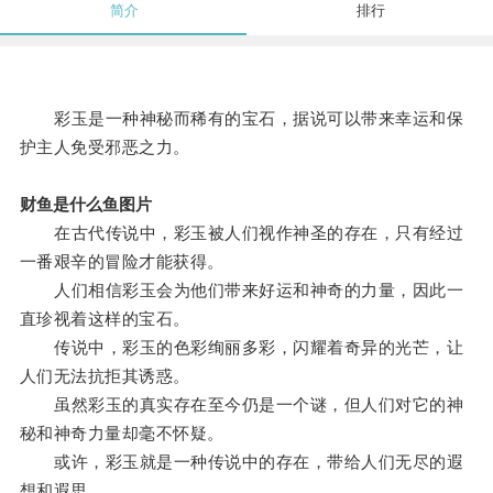
简介
排行
彩玉是一种神秘而稀有的宝石，据说可以带来幸运和保
护主人免受邪恶之力。
财鱼是什么鱼图片
在古代传说中，彩玉被人们视作神圣的存在，只有经过
一番艰辛的冒险才能获得。
人们相信彩玉会为他们带来好运和神奇的力量，因此一
直珍视着这样的宝石。
传说中，彩玉的色彩绚丽多彩，闪耀着奇异的光芒，让
人们无法抗拒其诱惑。
虽然彩玉的真实存在至今仍是一个谜，但人们对它的神
秘和神奇力量却毫不怀疑。
或许，彩玉就是一种传说中的存在，带给人们无尽的遐
想和遐思。