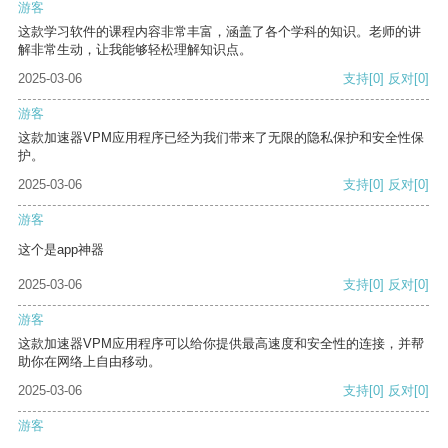
游客
这款学习软件的课程内容非常丰富，涵盖了各个学科的知识。老师的讲
解非常生动，让我能够轻松理解知识点。
2025-03-06
支持
[0]
反对
[0]
游客
这款加速器VPM应用程序已经为我们带来了无限的隐私保护和安全性保
护。
2025-03-06
支持
[0]
反对
[0]
游客
这个是app神器
2025-03-06
支持
[0]
反对
[0]
游客
这款加速器VPM应用程序可以给你提供最高速度和安全性的连接，并帮
助你在网络上自由移动。
2025-03-06
支持
[0]
反对
[0]
游客