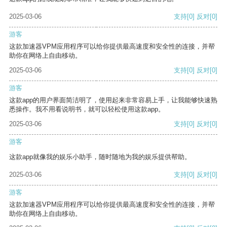
2025-03-06
支持
[0]
反对
[0]
游客
这款加速器VPM应用程序可以给你提供最高速度和安全性的连接，并帮
助你在网络上自由移动。
2025-03-06
支持
[0]
反对
[0]
游客
这款app的用户界面简洁明了，使用起来非常容易上手，让我能够快速熟
悉操作。我不用看说明书，就可以轻松使用这款app。
2025-03-06
支持
[0]
反对
[0]
游客
这款app就像我的娱乐小助手，随时随地为我的娱乐提供帮助。
2025-03-06
支持
[0]
反对
[0]
游客
这款加速器VPM应用程序可以给你提供最高速度和安全性的连接，并帮
助你在网络上自由移动。