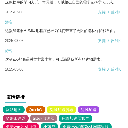
这款软件的学习方式非常灵活，可以根据自己的需求选择学习方式。
2025-03-06
支持
[0]
反对
[0]
游客
这款加速器VPM应用程序已经为我们带来了无限的隐私保护和自由。
2025-03-06
支持
[0]
反对
[0]
游客
这款app的商品种类非常丰富，可以满足我所有的购物需求。
2025-03-06
支持
[0]
反对
[0]
友情链接
网站地图
QuickQ
旋风加速度器
旋风加速
坚果加速器
tiktok加速器
狗急加速器官网
免费vqn外网加速
小蓝鸟
免费vps加速器外网苹果版